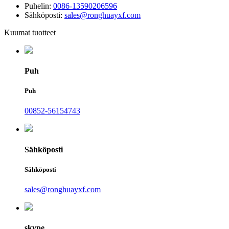
Puhelin:
0086-13590206596
Sähköposti:
sales@ronghuayxf.com
Kuumat tuotteet
Puh
Puh
00852-56154743
Sähköposti
Sähköposti
sales@ronghuayxf.com
skype