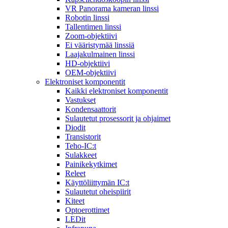
VR Panorama kameran linssi
Robotin linssi
Tallentimen linssi
Zoom-objektiivi
Ei vääristymää linssiä
Laajakulmainen linssi
HD-objektiivi
OEM-objektiivi
Elektroniset komponentit
Kaikki elektroniset komponentit
Vastukset
Kondensaattorit
Sulautetut prosessorit ja ohjaimet
Diodit
Transistorit
Teho-IC:t
Sulakkeet
Painikekytkimet
Releet
Käyttöliittymän IC:t
Sulautetut oheispiirit
Kiteet
Optoerottimet
LEDit