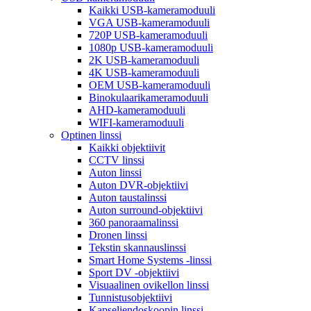
Kaikki USB-kameramoduuli
VGA USB-kameramoduuli
720P USB-kameramoduuli
1080p USB-kameramoduuli
2K USB-kameramoduuli
4K USB-kameramoduuli
OEM USB-kameramoduuli
Binokulaarikameramoduuli
AHD-kameramoduuli
WIFI-kameramoduuli
Optinen linssi
Kaikki objektiivit
CCTV linssi
Auton linssi
Auton DVR-objektiivi
Auton taustalinssi
Auton surround-objektiivi
360 panoraamalinssi
Dronen linssi
Tekstin skannauslinssi
Smart Home Systems -linssi
Sport DV -objektiivi
Visuaalinen ovikellon linssi
Tunnistusobjektiivi
Kapseliendoskoopin linssi