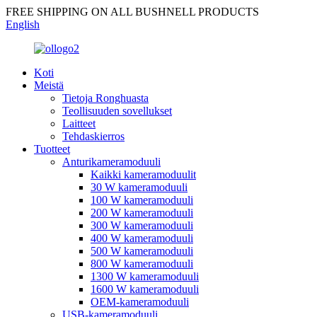
FREE SHIPPING ON ALL BUSHNELL PRODUCTS
English
Koti
Meistä
Tietoja Ronghuasta
Teollisuuden sovellukset
Laitteet
Tehdaskierros
Tuotteet
Anturikameramoduuli
Kaikki kameramoduulit
30 W kameramoduuli
100 W kameramoduuli
200 W kameramoduuli
300 W kameramoduuli
400 W kameramoduuli
500 W kameramoduuli
800 W kameramoduuli
1300 W kameramoduuli
1600 W kameramoduuli
OEM-kameramoduuli
USB-kameramoduuli