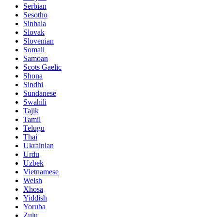
Serbian
Sesotho
Sinhala
Slovak
Slovenian
Somali
Samoan
Scots Gaelic
Shona
Sindhi
Sundanese
Swahili
Tajik
Tamil
Telugu
Thai
Ukrainian
Urdu
Uzbek
Vietnamese
Welsh
Xhosa
Yiddish
Yoruba
Zulu