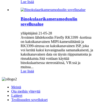
Lue lisää
Binokulaarikameramoduulin
sovellusalue
ylläpitäjänä 21-05-28
Avoimen lähdekoodin Firefly RK3399 -kortissa
on kaksikanavainen MIPI-kameraliitäntä ja
RK3399-sirussa on kaksikanavainen ISP, joka
voi kerätä kaksi kuvasignaalia samanaikaisesti, ja
kaksikanavainen data on täysin riippumatonta ja
rinnakkaista.Sitä voidaan käyttää
binokulaarisessa stereonäössä, VR:ssä ja
muissa...
Lue lisää
Meistä
Ota meihin yhteyttä
Laitteet
Teollisuuden sovellukset