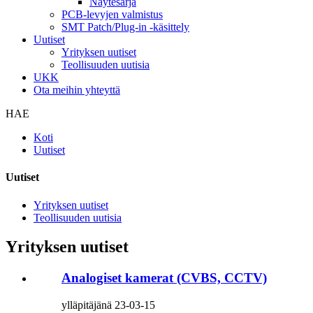
Näytesarja
PCB-levyjen valmistus
SMT Patch/Plug-in -käsittely
Uutiset
Yrityksen uutiset
Teollisuuden uutisia
UKK
Ota meihin yhteyttä
HAE
Koti
Uutiset
Uutiset
Yrityksen uutiset
Teollisuuden uutisia
Yrityksen uutiset
Analogiset kamerat (CVBS, CCTV)
ylläpitäjänä 23-03-15