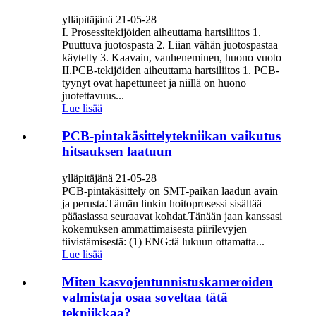
ylläpitäjänä 21-05-28
I. Prosessitekijöiden aiheuttama hartsiliitos 1.
Puuttuva juotospasta 2. Liian vähän juotospastaa
käytetty 3. Kaavain, vanheneminen, huono vuoto
II.PCB-tekijöiden aiheuttama hartsiliitos 1. PCB-
tyynyt ovat hapettuneet ja niillä on huono
juotettavuus...
Lue lisää
PCB-pintakäsittelytekniikan vaikutus
hitsauksen laatuun
ylläpitäjänä 21-05-28
PCB-pintakäsittely on SMT-paikan laadun avain
ja perusta.Tämän linkin hoitoprosessi sisältää
pääasiassa seuraavat kohdat.Tänään jaan kanssasi
kokemuksen ammattimaisesta piirilevyjen
tiivistämisestä: (1) ENG:tä lukuun ottamatta...
Lue lisää
Miten kasvojentunnistuskameroiden
valmistaja osaa soveltaa tätä
tekniikkaa?