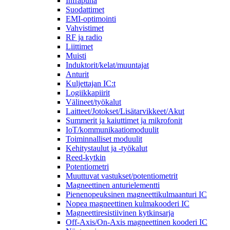
Infrapuna
Suodattimet
EMI-optimointi
Vahvistimet
RF ja radio
Liittimet
Muisti
Induktorit/kelat/muuntajat
Anturit
Kuljettajan IC:t
Logiikkapiirit
Välineet/työkalut
Laitteet/Jotokset/Lisätarvikkeet/Akut
Summerit ja kaiuttimet ja mikrofonit
IoT/kommunikaatiomoduulit
Toiminnalliset moduulit
Kehitystaulut ja -työkalut
Reed-kytkin
Potentiometri
Muuttuvat vastukset/potentiometrit
Magneettinen anturielementti
Pienenopeuksinen magneettikulmaanturi IC
Nopea magneettinen kulmakooderi IC
Magneettiresistiivinen kytkinsarja
Off-Axis/On-Axis magneettinen kooderi IC