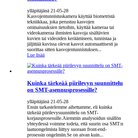
ylläpitäjänä 21-05-28
Kasvojentunnistuskamera käyttää biometristä
tekniikkaa, joka perustuu kasvojen
ominaisuuksien tietoihin, käyttää kameraa tai
videokameraa ihmisten kasvoja sisältävien
kuvien tai videoiden keräämiseen, tunnistaa ja
jäljittää kuvissa olevat kasvot automaattisesti ja
suorittaa sitten kasvojentunnistuksen...
Lue lisää
Kuinka tärkeää piirilevyn suunnittelu
on SMT-asennusprosessille?
ylläpitäjänä 21-05-28
Ensin tarkastelemme aihettamme, eli kuinka
tärkeää piirilevysuunnittelu on SMT-
korjausprosessille.Aiemmin analysoidun sisällön
yhteydessä voimme todeta, että suurin osa SMT:n
laatuongelmista liittyy suoraan front-end-
prosessin ongelmiin.Se on aivan kuin...