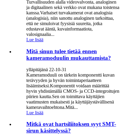
Turvallisuuden alalla videovalvonta, analoginen
ja digitaalinen sekä verkko ovat mukana toistensa
kanssa.Varhaiset turvakamerat ovat analogisia
(analogisia), niin sanottu analoginen tarkoittaa,
että ne simuloivat fyysisiä suureita, jotka
edustavat ääntä, kuvainformaatiota,
valosignaalia...
Lue lisää
Mitä sinun tulee tietää ennen
kameramoduulin mukauttamista?
ylläpitäjänä 22-10-31
Kameramoduuli on tärkein komponentti kuvan
terävyyden ja hyvän toimintaperiaatteen
lisäämiseksi.Komponentit voidaan määrittää
hyvin yhdistämällä CMOS- ja CCD-integroitujen
piirien kautta.Sen on toimittava käyttäjien
vaatimusten mukaisesti ja käyttäjäystävällisenä
kameravaihtoehtona.Mitä...
Lue lisää
Mitkä ovat hartsiliitoksen syyt SMT-
sirun käsittelyssä?