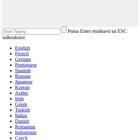
Paina Enter etsiäksesi tai ESC
sulkeaksesi
English
French
German
Portuguese
Spanish
Russian
Japanese
Korean
Arabic
Irish
Greek
Turkish
Italian
Danish
Romanian
Indonesian
Czech