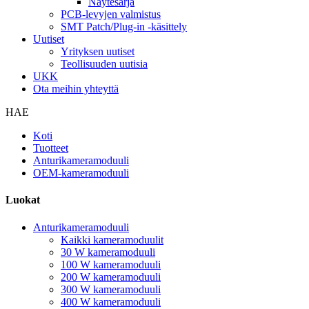
Näytesarja
PCB-levyjen valmistus
SMT Patch/Plug-in -käsittely
Uutiset
Yrityksen uutiset
Teollisuuden uutisia
UKK
Ota meihin yhteyttä
HAE
Koti
Tuotteet
Anturikameramoduuli
OEM-kameramoduuli
Luokat
Anturikameramoduuli
Kaikki kameramoduulit
30 W kameramoduuli
100 W kameramoduuli
200 W kameramoduuli
300 W kameramoduuli
400 W kameramoduuli