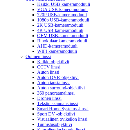
Kaikki USB-kameramoduuli
VGA USB-kameramoduuli
720P USB-kameramoduuli
1080p USB-kameramoduuli
2K USB-kameramoduuli
4K USB-kameramoduuli
OEM USB-kameramoduuli
Binokulaarikameramoduuli
AHD-kameramoduuli
WIFI-kameramoduuli
Optinen linssi
Kaikki objektiivit
CCTV linssi
Auton linssi
Auton DVR-objektiivi
Auton taustalinssi
Auton surround-objektiivi
360 panoraamalinssi
Dronen linssi
Tekstin skannauslinssi
Smart Home Systems -linssi
Sport DV -objektiivi
Visuaalinen ovikellon linssi
Tunnistusobjektiivi
Kapseliendoskoopin linssi