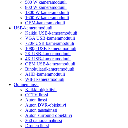
500 W kameramoduuli
800 W kameramoduuli
1300 W kameramoduuli
1600 W kameramoduuli
OEM-kameramoduuli
USB-kameramoduuli
Kaikki USB-kameramoduuli
VGA USB-kameramoduuli
720P USB-kameramoduuli
1080p USB-kameramoduuli
2K USB-kameramoduuli
4K USB-kameramoduuli
OEM USB-kameramoduuli
Binokulaarikameramoduuli
AHD-kameramoduuli
WIFI-kameramoduuli
Optinen linssi
Kaikki objektiivit
CCTV linssi
Auton linssi
Auton DVR-objektiivi
Auton taustalinssi
Auton surround-objektiivi
360 panoraamalinssi
Dronen linssi