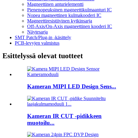
Magneettinen anturielementti
Pienenopeuksinen magneettikulmaanturi IC
Nopea magneettinen kulmakooderi IC
Magneettiresistiivinen kytkinsarja
Off-Axis/On-Axis magneettinen kooderi IC
Näytesarja
SMT Patch/Plug-in -käsittely
PCB-levyjen valmistus
Esittelyssä olevat tuotteet
Kameran MIPI LED Design Sens...
Kameran IR CUT -pidikkeen
muotoilu...