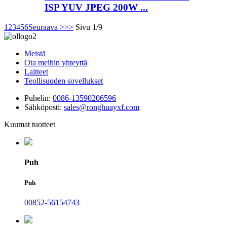
ISP YUV JPEG 200W ...
1
2
3
4
5
6
Seuraava >
>>
Sivu 1/9
Meistä
Ota meihin yhteyttä
Laitteet
Teollisuuden sovellukset
Puhelin:
0086-13590206596
Sähköposti:
sales@ronghuayxf.com
Kuumat tuotteet
Puh
Puh
00852-56154743