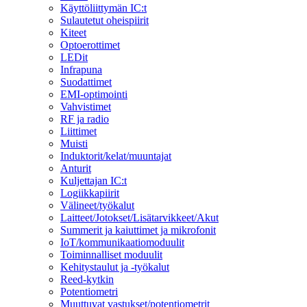
Käyttöliittymän IC:t
Sulautetut oheispiirit
Kiteet
Optoerottimet
LEDit
Infrapuna
Suodattimet
EMI-optimointi
Vahvistimet
RF ja radio
Liittimet
Muisti
Induktorit/kelat/muuntajat
Anturit
Kuljettajan IC:t
Logiikkapiirit
Välineet/työkalut
Laitteet/Jotokset/Lisätarvikkeet/Akut
Summerit ja kaiuttimet ja mikrofonit
IoT/kommunikaatiomoduulit
Toiminnalliset moduulit
Kehitystaulut ja -työkalut
Reed-kytkin
Potentiometri
Muuttuvat vastukset/potentiometrit