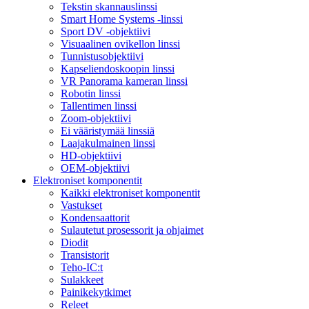
Tekstin skannauslinssi
Smart Home Systems -linssi
Sport DV -objektiivi
Visuaalinen ovikellon linssi
Tunnistusobjektiivi
Kapseliendoskoopin linssi
VR Panorama kameran linssi
Robotin linssi
Tallentimen linssi
Zoom-objektiivi
Ei vääristymää linssiä
Laajakulmainen linssi
HD-objektiivi
OEM-objektiivi
Elektroniset komponentit
Kaikki elektroniset komponentit
Vastukset
Kondensaattorit
Sulautetut prosessorit ja ohjaimet
Diodit
Transistorit
Teho-IC:t
Sulakkeet
Painikekytkimet
Releet