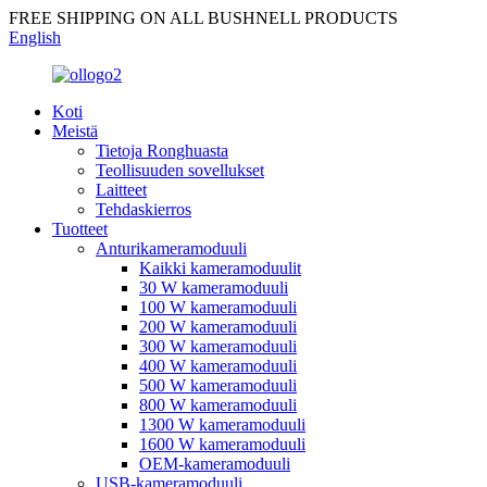
FREE SHIPPING ON ALL BUSHNELL PRODUCTS
English
Koti
Meistä
Tietoja Ronghuasta
Teollisuuden sovellukset
Laitteet
Tehdaskierros
Tuotteet
Anturikameramoduuli
Kaikki kameramoduulit
30 W kameramoduuli
100 W kameramoduuli
200 W kameramoduuli
300 W kameramoduuli
400 W kameramoduuli
500 W kameramoduuli
800 W kameramoduuli
1300 W kameramoduuli
1600 W kameramoduuli
OEM-kameramoduuli
USB-kameramoduuli