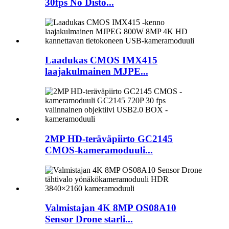
30fps No Disto...
Laadukas CMOS IMX415
laajakulmainen MJPE...
2MP HD-teräväpiirto GC2145
CMOS-kameramoduuli...
Valmistajan 4K 8MP OS08A10
Sensor Drone starli...