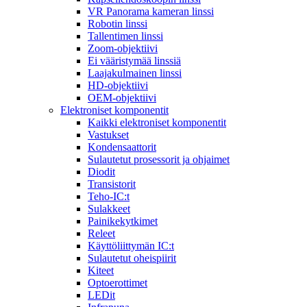
VR Panorama kameran linssi
Robotin linssi
Tallentimen linssi
Zoom-objektiivi
Ei vääristymää linssiä
Laajakulmainen linssi
HD-objektiivi
OEM-objektiivi
Elektroniset komponentit
Kaikki elektroniset komponentit
Vastukset
Kondensaattorit
Sulautetut prosessorit ja ohjaimet
Diodit
Transistorit
Teho-IC:t
Sulakkeet
Painikekytkimet
Releet
Käyttöliittymän IC:t
Sulautetut oheispiirit
Kiteet
Optoerottimet
LEDit