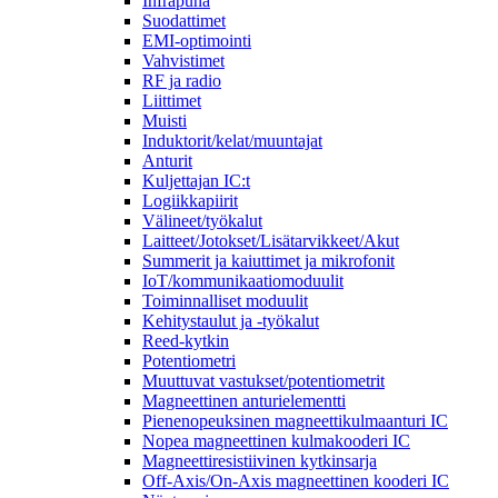
Infrapuna
Suodattimet
EMI-optimointi
Vahvistimet
RF ja radio
Liittimet
Muisti
Induktorit/kelat/muuntajat
Anturit
Kuljettajan IC:t
Logiikkapiirit
Välineet/työkalut
Laitteet/Jotokset/Lisätarvikkeet/Akut
Summerit ja kaiuttimet ja mikrofonit
IoT/kommunikaatiomoduulit
Toiminnalliset moduulit
Kehitystaulut ja -työkalut
Reed-kytkin
Potentiometri
Muuttuvat vastukset/potentiometrit
Magneettinen anturielementti
Pienenopeuksinen magneettikulmaanturi IC
Nopea magneettinen kulmakooderi IC
Magneettiresistiivinen kytkinsarja
Off-Axis/On-Axis magneettinen kooderi IC