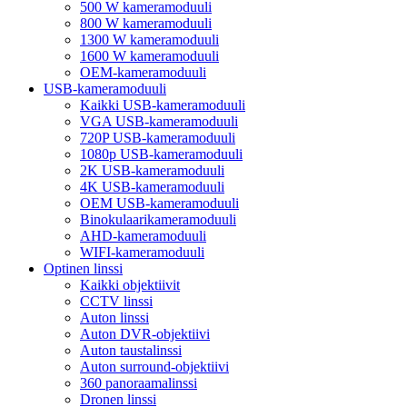
500 W kameramoduuli
800 W kameramoduuli
1300 W kameramoduuli
1600 W kameramoduuli
OEM-kameramoduuli
USB-kameramoduuli
Kaikki USB-kameramoduuli
VGA USB-kameramoduuli
720P USB-kameramoduuli
1080p USB-kameramoduuli
2K USB-kameramoduuli
4K USB-kameramoduuli
OEM USB-kameramoduuli
Binokulaarikameramoduuli
AHD-kameramoduuli
WIFI-kameramoduuli
Optinen linssi
Kaikki objektiivit
CCTV linssi
Auton linssi
Auton DVR-objektiivi
Auton taustalinssi
Auton surround-objektiivi
360 panoraamalinssi
Dronen linssi