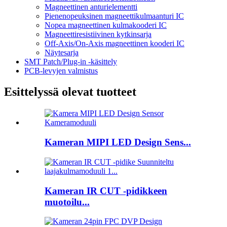
Magneettinen anturielementti
Pienenopeuksinen magneettikulmaanturi IC
Nopea magneettinen kulmakooderi IC
Magneettiresistiivinen kytkinsarja
Off-Axis/On-Axis magneettinen kooderi IC
Näytesarja
SMT Patch/Plug-in -käsittely
PCB-levyjen valmistus
Esittelyssä olevat tuotteet
Kameran MIPI LED Design Sens...
Kameran IR CUT -pidikkeen
muotoilu...