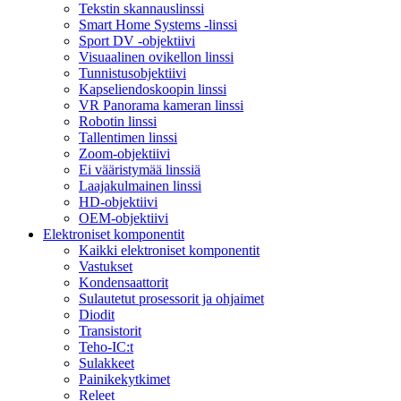
Tekstin skannauslinssi
Smart Home Systems -linssi
Sport DV -objektiivi
Visuaalinen ovikellon linssi
Tunnistusobjektiivi
Kapseliendoskoopin linssi
VR Panorama kameran linssi
Robotin linssi
Tallentimen linssi
Zoom-objektiivi
Ei vääristymää linssiä
Laajakulmainen linssi
HD-objektiivi
OEM-objektiivi
Elektroniset komponentit
Kaikki elektroniset komponentit
Vastukset
Kondensaattorit
Sulautetut prosessorit ja ohjaimet
Diodit
Transistorit
Teho-IC:t
Sulakkeet
Painikekytkimet
Releet