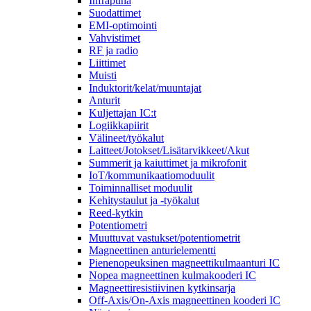
Infrapuna
Suodattimet
EMI-optimointi
Vahvistimet
RF ja radio
Liittimet
Muisti
Induktorit/kelat/muuntajat
Anturit
Kuljettajan IC:t
Logiikkapiirit
Välineet/työkalut
Laitteet/Jotokset/Lisätarvikkeet/Akut
Summerit ja kaiuttimet ja mikrofonit
IoT/kommunikaatiomoduulit
Toiminnalliset moduulit
Kehitystaulut ja -työkalut
Reed-kytkin
Potentiometri
Muuttuvat vastukset/potentiometrit
Magneettinen anturielementti
Pienenopeuksinen magneettikulmaanturi IC
Nopea magneettinen kulmakooderi IC
Magneettiresistiivinen kytkinsarja
Off-Axis/On-Axis magneettinen kooderi IC