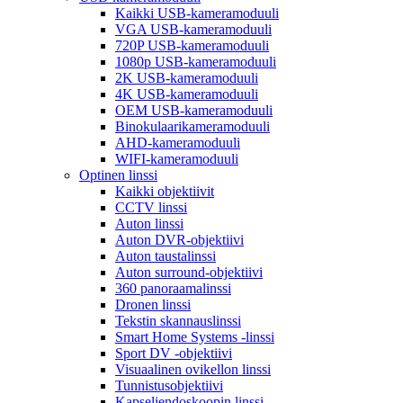
Kaikki USB-kameramoduuli
VGA USB-kameramoduuli
720P USB-kameramoduuli
1080p USB-kameramoduuli
2K USB-kameramoduuli
4K USB-kameramoduuli
OEM USB-kameramoduuli
Binokulaarikameramoduuli
AHD-kameramoduuli
WIFI-kameramoduuli
Optinen linssi
Kaikki objektiivit
CCTV linssi
Auton linssi
Auton DVR-objektiivi
Auton taustalinssi
Auton surround-objektiivi
360 panoraamalinssi
Dronen linssi
Tekstin skannauslinssi
Smart Home Systems -linssi
Sport DV -objektiivi
Visuaalinen ovikellon linssi
Tunnistusobjektiivi
Kapseliendoskoopin linssi