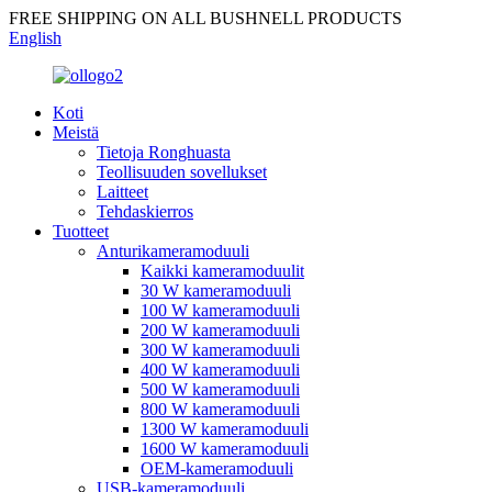
FREE SHIPPING ON ALL BUSHNELL PRODUCTS
English
Koti
Meistä
Tietoja Ronghuasta
Teollisuuden sovellukset
Laitteet
Tehdaskierros
Tuotteet
Anturikameramoduuli
Kaikki kameramoduulit
30 W kameramoduuli
100 W kameramoduuli
200 W kameramoduuli
300 W kameramoduuli
400 W kameramoduuli
500 W kameramoduuli
800 W kameramoduuli
1300 W kameramoduuli
1600 W kameramoduuli
OEM-kameramoduuli
USB-kameramoduuli