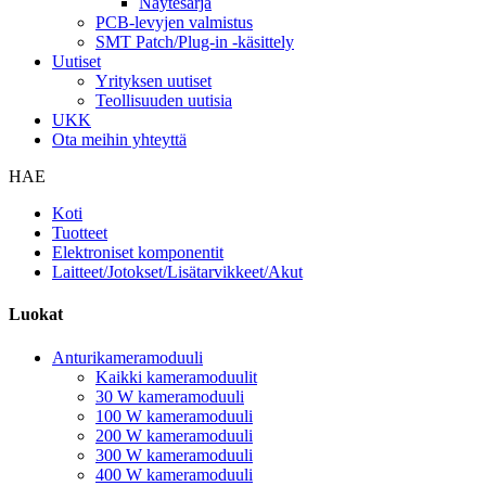
Näytesarja
PCB-levyjen valmistus
SMT Patch/Plug-in -käsittely
Uutiset
Yrityksen uutiset
Teollisuuden uutisia
UKK
Ota meihin yhteyttä
HAE
Koti
Tuotteet
Elektroniset komponentit
Laitteet/Jotokset/Lisätarvikkeet/Akut
Luokat
Anturikameramoduuli
Kaikki kameramoduulit
30 W kameramoduuli
100 W kameramoduuli
200 W kameramoduuli
300 W kameramoduuli
400 W kameramoduuli