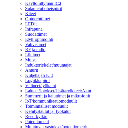
Käyttöliittymän IC:t
Sulautetut oheispiirit
Kiteet
Optoerottimet
LEDit
Infrapuna
Suodattimet
EMI-optimointi
Vahvistimet
RF ja radio
Liittimet
Muisti
Induktorit/kelat/muuntajat
Anturit
Kuljettajan IC:t
Logiikkapiirit
Välineet/työkalut
Laitteet/Jotokset/Lisätarvikkeet/Akut
Summerit ja kaiuttimet ja mikrofonit
IoT/kommunikaatiomoduulit
Toiminnalliset moduulit
Kehitystaulut ja -työkalut
Reed-kytkin
Potentiometri
Muuttuvat vastukset/potentiometrit