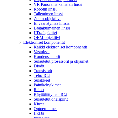
VR Panorama kameran linssi
Robotin linssi
Tallentimen linssi
Zoom-objektiivi
Ei vääristymää linssiä
Laajakulmainen linssi
HD-objektiivi
OEM-objektiivi
Elektroniset komponentit
Kaikki elektroniset komponentit
Vastukset
Kondensaattorit
Sulautetut prosessorit ja ohjaimet
Diodit
Transistorit
Teho-IC:t
Sulakkeet
Painikekytkimet
Releet
Käyttöliittymän IC:t
Sulautetut oheispiirit
Kiteet
Optoerottimet
LEDit