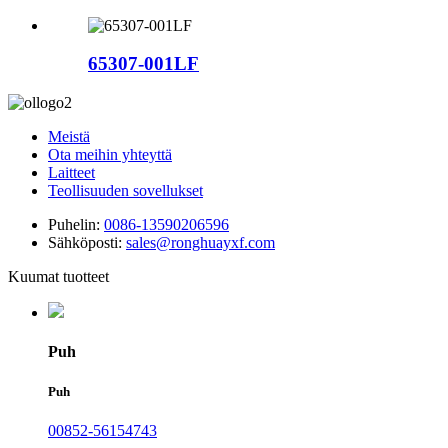
65307-001LF
Meistä
Ota meihin yhteyttä
Laitteet
Teollisuuden sovellukset
Puhelin:
0086-13590206596
Sähköposti:
sales@ronghuayxf.com
Kuumat tuotteet
Puh
Puh
00852-56154743