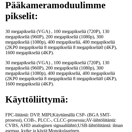
Pääkameramoduulimme
pikselit:
30 megapikseliä (VGA) , 100 megapikseliä (720P), 130
megapikseliä (960P), 200 megapikseliä (1080p), 300
megapikseliä (1080p), 400 megapikseliä, 400 megapikseliä
(2KP0 megapikseliä 8 megapikseliä 8 megapikseliä0 (4KP),
1600 megapikseliä (4KP).
30 megapikseliä (VGA) , 100 megapikseliä (720P), 130
megapikseliä (960P), 200 megapikseliä (1080p), 300
megapikseliä (1080p), 400 megapikseliä, 400 megapikseliä
(2KP0 megapikseliä 8 megapikseliä 8 megapikseliä0 (4KP),
1600 megapikseliä (4KP).
Käyttöliittymä:
FPC-liitäntä: DVP, MIPI;Käyttämällä CSP- (BGA SMT-
prosessi), COB-, PLCC-, CLCC-prosessia;AV-lähtöliitäntä:
CVBS, AHD analoginen signaalilähtö;USB-lähtöliitäntä: ilman
asemaa, kytke ja käytä;Monokulaarinen,