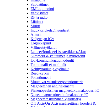
Infrapuna
Suodattimet
EMI-optimointi
Vahvistimet
RF ja radio
Liittimet
Muisti
Induktorit/kelat/muuntajat
Anturit
Kuljettajan IC:t
Logiikkapiirit
Välineet/työkalut
Laitteet/Jotokset/Lisätarvikkeet/Akut
Summerit & kaiuttimet ja mikrofonit
IoT/kommunikaatiomoduulit
Toiminnalliset moduulit
Kehitystaulut ja -työkalut
Reed-kytkin
Potentiometri
Muuttuvat vastukset/potentiometrit
Magneettinen anturielementti
Pienenopeuksinen magneettikulmakooderi IC
Nopea magneettinen kulmakooderi IC
Magneettiresistiivinen kytkinsarja
Off-Axis/On-Axis magneettinen kooderi IC