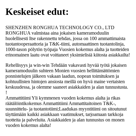
Keskeiset edut:
SHENZHEN RONGHUA TECHNOLOGY CO., LTD
RONGHUA valmistaa aina jokaisen kameramoduulin
huolellisesti Itse rakennettu tehdas, jossa on 100 ammattimaista
tuotantooperaattoria ja T&K-tiimi, automaattinen tuotantolinja,
1000-tason pölytön työpaja Vuosien kokemus alalta ja tuotteiden
erinomainen laatu ovat voittaneet yksimielisiä kiitosta asiakkailta!
Rehellisyys ja win-win Tehdään vakavasti hyvää työtä jokaisen
kameramoduulin suhteen Monien vuosien hellittämättömien
ponnistelujen jälkeen vakaan laadun, nopean toimituksen ja
kohtuullisten hintojen ansiosta meillä on hyvä maine vertaisten
keskuudessa, ja olemme saaneet asiakkaiden ja alan tunnustusta.
!
Ammattitiimi Yli kymmenen vuoden kokemus alalta ja rikas
räätälöintikokemus Ammattitiimi Ammattitaitoinen T&K-,
suunnittelu- ja tuotantotiimi;Laadukas myyntitiimi on sitoutunut
täyttämään kaikki asiakkaan vaatimukset, tarjoamaan tarkkoja
tuotteita ja palveluita. Asiakkaiden ja alan tunnustus on monen
vuoden kokemus alalta!