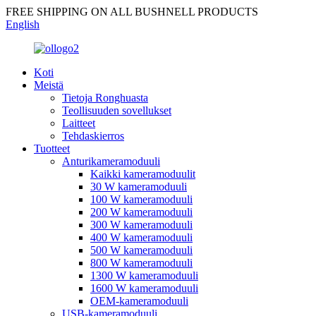
FREE SHIPPING ON ALL BUSHNELL PRODUCTS
English
Koti
Meistä
Tietoja Ronghuasta
Teollisuuden sovellukset
Laitteet
Tehdaskierros
Tuotteet
Anturikameramoduuli
Kaikki kameramoduulit
30 W kameramoduuli
100 W kameramoduuli
200 W kameramoduuli
300 W kameramoduuli
400 W kameramoduuli
500 W kameramoduuli
800 W kameramoduuli
1300 W kameramoduuli
1600 W kameramoduuli
OEM-kameramoduuli
USB-kameramoduuli