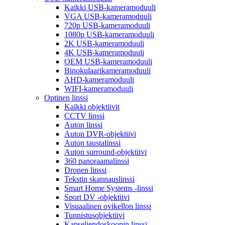
Kaikki USB-kameramoduuli
VGA USB-kameramoduuli
720p USB-kameramoduuli
1080p USB-kameramoduuli
2K USB-kameramoduuli
4K USB-kameramoduuli
OEM USB-kameramoduuli
Binokulaarikameramoduuli
AHD-kameramoduuli
WIFI-kameramoduuli
Optinen linssi
Kaikki objektiivit
CCTV linssi
Auton linssi
Auton DVR-objektiivi
Auton taustalinssi
Auton surround-objektiivi
360 panoraamalinssi
Dronen linssi
Tekstin skannauslinssi
Smart Home Systems -linssi
Sport DV -objektiivi
Visuaalinen ovikellon linssi
Tunnistusobjektiivi
Kapseliendoskoopin linssi