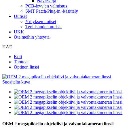
Näytesarja
PCB-levyjen valmistus
SMT Patch/Plug-in -käsittely
Uutiset
Yrityksen uutiset
Teollisuuden uutisia
UKK
Ota meihin yhteyttä
HAE
Koti
Tuotteet
Optinen linssi
OEM 2 megapikselin objektiivi ja valvontakameran linssi