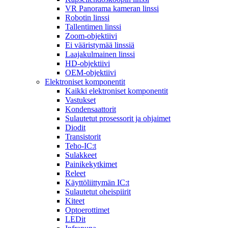
VR Panorama kameran linssi
Robotin linssi
Tallentimen linssi
Zoom-objektiivi
Ei vääristymää linssiä
Laajakulmainen linssi
HD-objektiivi
OEM-objektiivi
Elektroniset komponentit
Kaikki elektroniset komponentit
Vastukset
Kondensaattorit
Sulautetut prosessorit ja ohjaimet
Diodit
Transistorit
Teho-IC:t
Sulakkeet
Painikekytkimet
Releet
Käyttöliittymän IC:t
Sulautetut oheispiirit
Kiteet
Optoerottimet
LEDit