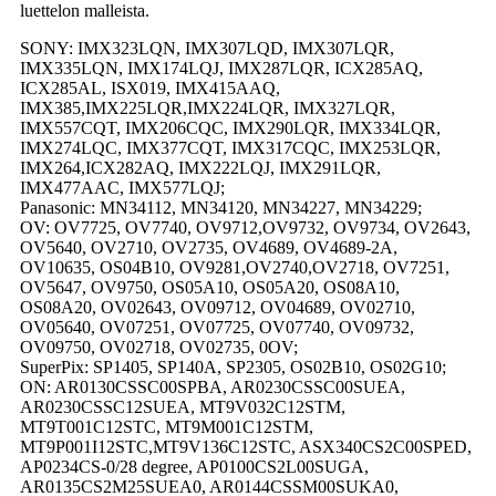
luettelon malleista.
SONY: IMX323LQN, IMX307LQD, IMX307LQR,
IMX335LQN, IMX174LQJ, IMX287LQR, ICX285AQ,
ICX285AL, ISX019, IMX415AAQ,
IMX385,IMX225LQR,IMX224LQR, IMX327LQR,
IMX557CQT, IMX206CQC, IMX290LQR, IMX334LQR,
IMX274LQC, IMX377CQT, IMX317CQC, IMX253LQR,
IMX264,ICX282AQ, IMX222LQJ, IMX291LQR,
IMX477AAC, IMX577LQJ;
Panasonic: MN34112, MN34120, MN34227, MN34229;
OV: OV7725, OV7740, OV9712,OV9732, OV9734, OV2643,
OV5640, OV2710, OV2735, OV4689, OV4689-2A,
OV10635, OS04B10, OV9281,OV2740,OV2718, OV7251,
OV5647, OV9750, OS05A10, OS05A20, OS08A10,
OS08A20, OV02643, OV09712, OV04689, OV02710,
OV05640, OV07251, OV07725, OV07740, OV09732,
OV09750, OV02718, OV02735, 0OV;
SuperPix: SP1405, SP140A, SP2305, OS02B10, OS02G10;
ON: AR0130CSSC00SPBA, AR0230CSSC00SUEA,
AR0230CSSC12SUEA, MT9V032C12STM,
MT9T001C12STC, MT9M001C12STM,
MT9P001I12STC,MT9V136C12STC, ASX340CS2C00SPED,
AP0234CS-0/28 degree, AP0100CS2L00SUGA,
AR0135CS2M25SUEA0, AR0144CSSM00SUKA0,