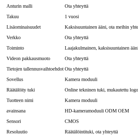
Anturin malli
Ota yhteyttä
Takuu
1 vuosi
Lisäominaisuudet
Kaksisuuntainen ääni, ota meihin yhte
Verkko
Ota yhteyttä
Toiminto
Laajakulmainen, kaksisuuntainen ääni
Videon pakkausmuoto
Ota yhteyttä
Tietojen tallennusvaihtoehdot
Ota yhteyttä
Sovellus
Kamera moduuli
Räätälöity tuki
Online tekninen tuki, mukautettu lo
Tuotteen nimi
Kamera moduuli
avainsana
HD-kameramoduuli ODM OEM
Sensori
CMOS
Resoluutio
Räätälöintituki, ota yhteyttä