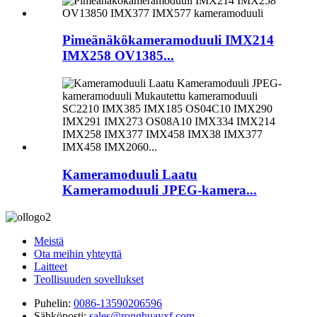
Pimeänäkökameramoduuli IMX214
IMX258 OV1385...
Kameramoduuli Laatu
Kameramoduuli JPEG-kamera...
Meistä
Ota meihin yhteyttä
Laitteet
Teollisuuden sovellukset
Puhelin:
0086-13590206596
Sähköposti:
sales@ronghuayxf.com