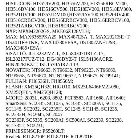
HISILICON: HI3559V200, HI3556V200, HI3556RBCV200,
HI3516DV100, HI3516CV500, HI3518EV200, HI3518EV300,
HI3521DV100, HI3531DV100,HI3559AV100,HI3520DV400,
HI3516CRBCV200, HI3516ERBCV300, HI3516ERBCV100,
HI3521ARBCV100, HI3518ERBCV200;
NXP: MPXM2202GS, MKE06Z128VLH;
MAX: MAX6365PKA29, MAX487ESA+T, MAX232CSE+T,
DS2411R+T&R, MAX14780EESA, DS1302ZN+T&R,
MAX3485+ESA;
SISÄLTÖ: ICL3232IVZ-T, ISL580307DRTZ-T7,
ISL28217FUZ-T12, DG408DYZ-T, ISL54106ACRZ,
HIN202EIBZ-T, ISL1539AIRZ-T13;
NOVATEK: NT96663, NT96632, NT96223, NT96660,
NT99658, NT96670, NT NT96672, NT96675, NT99141;
FULHAN: FH8536H, FH8550M;
FLASH: XM25QH32CHIGU10, MX25L6436FM2I-080,
XM25QH64, XM25QH128;
I-CORE: 2803L, 6208, 8802, PCF8563, AIP1668, AIP1640;
SmartSens: SC2335, SC1035, SC3335, SC500AI, SC1135,
SC1145, SC2032, SC2235H, SC1245, SC1145, SC1235,
SC2232H, SC2045, SC2045
SC2363P, SC5335, SC200AI, SC500AI, SC2239, SC2238,
SC1335T, SC2231;
PRIMESENSOR: PS5260LT;
Realtek: RTL8210F, RTL8211F, RTL8201F.