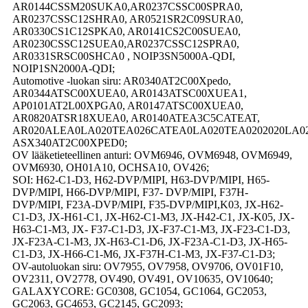
AR0144CSSM20SUKA0,AR0237CSSC00SPRA0,
AR0237CSSC12SHRA0, AR0521SR2C09SURA0,
AR0330CS1C12SPKA0, AR0141CS2C00SUEA0,
AR0230CSSC12SUEA0,AR0237CSSC12SPRA0,
AR0331SRSC00SHCA0 , NOIP3SN5000A-QDI,
NOIP1SN2000A-QDI;
Automotive -luokan siru: AR0340AT2C00Xpedo,
AR0344ATSC00XUEA0, AR0143ATSC00XUEA1,
AP0101AT2L00XPGA0, AR0147ATSC00XUEA0,
AR0820ATSR18XUEA0, AR0140ATEA3C5CATEAT,
AR020ALEA0LA020TEA026CATEA0LA020TEA0202020LA020
ASX340AT2C00XPED0;
OV lääketieteellinen anturi: OVM6946, OVM6948, OVM6949,
OVM6930, OH01A10, OCHSA10, OV426;
SOI: H62-C1-D3, H62-DVP/MIPI, H63-DVP/MIPI, H65-
DVP/MIPI, H66-DVP/MIPI, F37- DVP/MIPI, F37H-
DVP/MIPI, F23A-DVP/MIPI, F35-DVP/MIPI,K03, JX-H62-
C1-D3, JX-H61-C1, JX-H62-C1-M3, JX-H42-C1, JX-K05, JX-
H63-C1-M3, JX- F37-C1-D3, JX-F37-C1-M3, JX-F23-C1-D3,
JX-F23A-C1-M3, JX-H63-C1-D6, JX-F23A-C1-D3, JX-H65-
C1-D3, JX-H66-C1-M6, JX-F37H-C1-M3, JX-F37-C1-D3;
OV-autoluokan siru: OV7955, OV7958, OV9706, OV01F10,
OV2311, OV2778, OV490, OV491, OV10635, OV10640;
GALAXYCORE: GC0308, GC1054, GC1064, GC2053,
GC2063, GC4653, GC2145, GC2093;