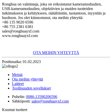
Ronghua on valmistaja, joka on erikoistunut kameramoduulien,
USB-kameramoduulien, objektiivien ja muiden tuotteiden
tutkimukseen ja kehitykseen, räätälöintiin, tuotantoon, myyntiin ja
huoltoon. Jos olet kiinnostunut, ota meihin yhteyttä:
+86 135 9020 6596
+86 755 2381 6381
sales@ronghuayxf.com
www.ronghuayxf.com
OTA MEIHIN YHTEYTTÄ
Postitusaika: 01.02.2023
Meistä
Ota meihin yhteyttä
Laitteet
Teollisuuden sovellukset
Puhelin:
0086-13590206596
Sähköposti:
sales@ronghuayxf.com
Kuumat tuotteet