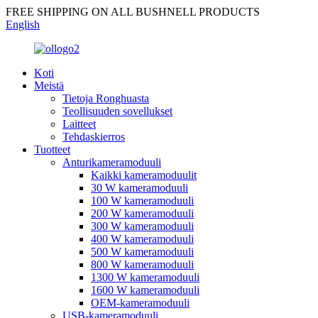
FREE SHIPPING ON ALL BUSHNELL PRODUCTS
English
Koti
Meistä
Tietoja Ronghuasta
Teollisuuden sovellukset
Laitteet
Tehdaskierros
Tuotteet
Anturikameramoduuli
Kaikki kameramoduulit
30 W kameramoduuli
100 W kameramoduuli
200 W kameramoduuli
300 W kameramoduuli
400 W kameramoduuli
500 W kameramoduuli
800 W kameramoduuli
1300 W kameramoduuli
1600 W kameramoduuli
OEM-kameramoduuli
USB-kameramoduuli