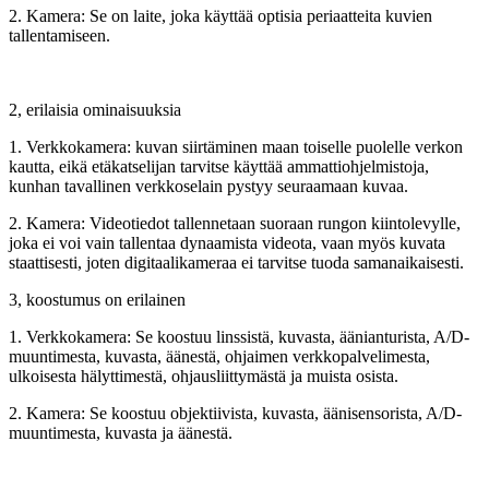
2. Kamera: Se on laite, joka käyttää optisia periaatteita kuvien
tallentamiseen.
2, erilaisia ​​ominaisuuksia
1. Verkkokamera: kuvan siirtäminen maan toiselle puolelle verkon
kautta, eikä etäkatselijan tarvitse käyttää ammattiohjelmistoja,
kunhan tavallinen verkkoselain pystyy seuraamaan kuvaa.
2. Kamera: Videotiedot tallennetaan suoraan rungon kiintolevylle,
joka ei voi vain tallentaa dynaamista videota, vaan myös kuvata
staattisesti, joten digitaalikameraa ei tarvitse tuoda samanaikaisesti.
3, koostumus on erilainen
1. Verkkokamera: Se koostuu linssistä, kuvasta, äänianturista, A/D-
muuntimesta, kuvasta, äänestä, ohjaimen verkkopalvelimesta,
ulkoisesta hälyttimestä, ohjausliittymästä ja muista osista.
2. Kamera: Se koostuu objektiivista, kuvasta, äänisensorista, A/D-
muuntimesta, kuvasta ja äänestä.