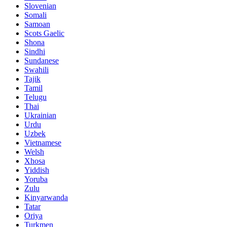
Slovenian
Somali
Samoan
Scots Gaelic
Shona
Sindhi
Sundanese
Swahili
Tajik
Tamil
Telugu
Thai
Ukrainian
Urdu
Uzbek
Vietnamese
Welsh
Xhosa
Yiddish
Yoruba
Zulu
Kinyarwanda
Tatar
Oriya
Turkmen