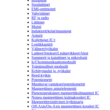
Infrapuna
Suodattimet
EMI-optimointi
Vahvistimet
RF ja radio
Liittimet
Muisti
Induktorit/kelat/muuntajat
Anturit
Kuljettajan IC:t
Logiikkapiirit
Välineet/työkalut
Laitteet/Jotokset/Lisätarvikkeet/Akut
Summerit ja kaiuttimet ja mikrofonit
IoT/kommunikaatiomoduulit
Toiminnalliset moduulit
Kehitystaulut ja -työkalut
Reed-kytkin
Potentiometri
Muuttuvat vastukset/potentiometrit
Magneettinen anturielementti
Pienenopeuksinen magneettikulmaanturi IC
Nopea magneettinen kulmakooderi IC
Magneettiresistiivinen kytkinsarja
Off-Axis/On-Axis magneettinen kooderi IC