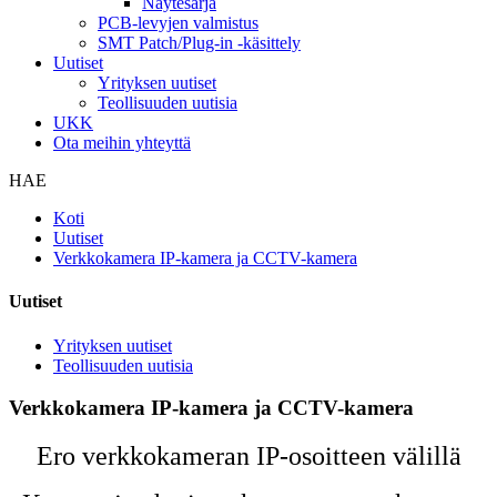
Näytesarja
PCB-levyjen valmistus
SMT Patch/Plug-in -käsittely
Uutiset
Yrityksen uutiset
Teollisuuden uutisia
UKK
Ota meihin yhteyttä
HAE
Koti
Uutiset
Verkkokamera IP-kamera ja CCTV-kamera
Uutiset
Yrityksen uutiset
Teollisuuden uutisia
Verkkokamera IP-kamera ja CCTV-kamera
Ero verkkokameran IP-osoitteen välillä