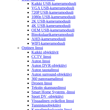
Kaikki USB-kameramoduuli
VGA USB-kameramoduuli
720P USB-kameramoduuli
1080p USB-kameramoduuli
2K USB-kameramoduuli
4K USB-kameramoduuli
OEM USB-kameramoduuli
Binokulaarikameramoduuli
AHD-kameramoduuli
WIFI-kameramoduuli
Optinen linssi
Kaikki objektiivit
CCTV linssi
Auton linssi
Auton DVR-objektiivi
Auton taustalinssi
Auton surround-objektiivi
360 panoraamalinssi
Dronen linssi
Tekstin skannauslinssi
Smart Home Systems -linssi
Sport DV -objektiivi
Visuaalinen ovikellon linssi
Tunnistusobjektiivi
Kapseliendoskoopin linssi