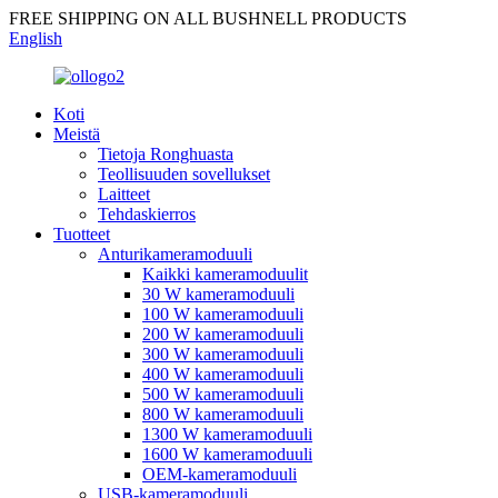
FREE SHIPPING ON ALL BUSHNELL PRODUCTS
English
Koti
Meistä
Tietoja Ronghuasta
Teollisuuden sovellukset
Laitteet
Tehdaskierros
Tuotteet
Anturikameramoduuli
Kaikki kameramoduulit
30 W kameramoduuli
100 W kameramoduuli
200 W kameramoduuli
300 W kameramoduuli
400 W kameramoduuli
500 W kameramoduuli
800 W kameramoduuli
1300 W kameramoduuli
1600 W kameramoduuli
OEM-kameramoduuli
USB-kameramoduuli