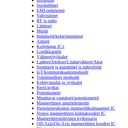
Infrapuna
Suodattimet
EMI-optimointi
Vahvistimet
RF ja radio
Liittimet
Muisti
Induktorit/kelat/muuntajat
Anturit
Kuljettajan IC:t
Logiikkapiirit
Välineet/työkalut
Laitteet/Jotokset/Lisätarvikkeet/Akut
Summerit ja kaiuttimet ja mikrofonit
IoT/kommunikaatiomoduulit
Toiminnalliset moduulit
Kehitystaulut ja -työkalut
Reed-kytkin
Potentiometri
Muuttuvat vastukset/potentiometrit
Magneettinen anturielementti
Pienenopeuksinen magneettikulmaanturi IC
Nopea magneettinen kulmakooderi IC
Magneettiresistiivinen kytkinsarja
Off-Axis/On-Axis magneettinen kooderi IC