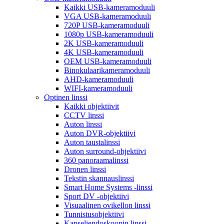
Kaikki USB-kameramoduuli
VGA USB-kameramoduuli
720P USB-kameramoduuli
1080p USB-kameramoduuli
2K USB-kameramoduuli
4K USB-kameramoduuli
OEM USB-kameramoduuli
Binokulaarikameramoduuli
AHD-kameramoduuli
WIFI-kameramoduuli
Optinen linssi
Kaikki objektiivit
CCTV linssi
Auton linssi
Auton DVR-objektiivi
Auton taustalinssi
Auton surround-objektiivi
360 panoraamalinssi
Dronen linssi
Tekstin skannauslinssi
Smart Home Systems -linssi
Sport DV -objektiivi
Visuaalinen ovikellon linssi
Tunnistusobjektiivi
Kapseliendoskoopin linssi