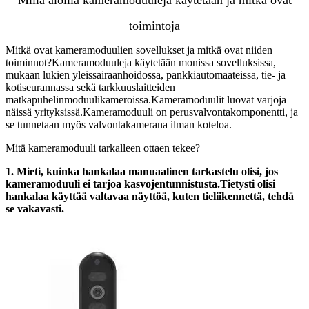
toimintoja
Mitkä ovat kameramoduulien sovellukset ja mitkä ovat niiden
toiminnot?Kameramoduuleja käytetään monissa sovelluksissa,
mukaan lukien yleissairaanhoidossa, pankkiautomaateissa, tie- ja
kotiseurannassa sekä tarkkuuslaitteiden
matkapuhelinmoduulikameroissa.Kameramoduulit luovat varjoja
näissä yrityksissä.Kameramoduuli on perusvalvontakomponentti, ja
se tunnetaan myös valvontakamerana ilman koteloa.
Mitä kameramoduuli tarkalleen ottaen tekee?
1. Mieti, kuinka hankalaa manuaalinen tarkastelu olisi, jos
kameramoduuli ei tarjoa kasvojentunnistusta.Tietysti olisi
hankalaa käyttää valtavaa näyttöä, kuten tieliikennettä, tehdä
se vakavasti.