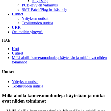
Näytesarja
PCB-levyjen valmistus
SMT Patch/Plug-in -käsittely
Uutiset
Yrityksen uutiset
Teollisuuden uutisia
UKK
Ota meihin yhteyttä
HAE
Koti
Uutiset
Millä aloilla kameramoduuleja käytetään ja mitkä ovat niiden
toiminnot
Uutiset
Yrityksen uutiset
Teollisuuden uutisia
Millä aloilla kameramoduuleja käytetään ja mitkä
ovat niiden toiminnot
Millä aloilla kameramoduuleja käytetään ja mitkä ovat