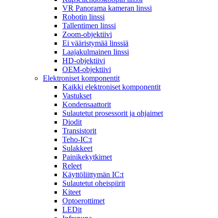
VR Panorama kameran linssi
Robotin linssi
Tallentimen linssi
Zoom-objektiivi
Ei vääristymää linssiä
Laajakulmainen linssi
HD-objektiivi
OEM-objektiivi
Elektroniset komponentit
Kaikki elektroniset komponentit
Vastukset
Kondensaattorit
Sulautetut prosessorit ja ohjaimet
Diodit
Transistorit
Teho-IC:t
Sulakkeet
Painikekytkimet
Releet
Käyttöliittymän IC:t
Sulautetut oheispiirit
Kiteet
Optoerottimet
LEDit