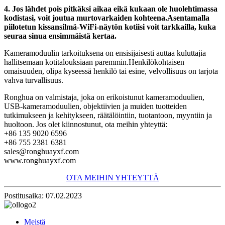
4. Jos lähdet pois pitkäksi aikaa eikä kukaan ole huolehtimassa
kodistasi, voit joutua murtovarkaiden kohteena.Asentamalla
piilotetun kissansilmä-WiFi-näytön kotiisi voit tarkkailla, kuka
seuraa sinua ensimmäistä kertaa.
Kameramoduulin tarkoituksena on ensisijaisesti auttaa kuluttajia
hallitsemaan kotitalouksiaan paremmin.Henkilökohtaisen
omaisuuden, olipa kyseessä henkilö tai esine, velvollisuus on tarjota
vahva turvallisuus.
Ronghua on valmistaja, joka on erikoistunut kameramoduulien,
USB-kameramoduulien, objektiivien ja muiden tuotteiden
tutkimukseen ja kehitykseen, räätälöintiin, tuotantoon, myyntiin ja
huoltoon. Jos olet kiinnostunut, ota meihin yhteyttä:
+86 135 9020 6596
+86 755 2381 6381
sales@ronghuayxf.com
www.ronghuayxf.com
OTA MEIHIN YHTEYTTÄ
Postitusaika: 07.02.2023
Meistä